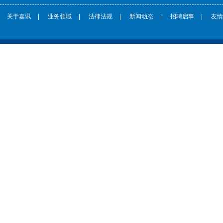
关于嘉讯
|
业务领域
|
法律法规
|
新闻动态
|
招聘启事
|
友情
CopyRight © 鞍山嘉讯科技专利事务所 http://www.jxpat.com/ 版权所有 |
辽ICP备****