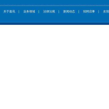
关于嘉讯
|
业务领域
|
法律法规
|
新闻动态
|
招聘启事
|
友情
CopyRight © 鞍山嘉讯科技专利事务所 http://www.jxpat.com/ 版权所有 |
辽ICP备****